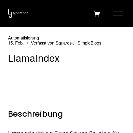
M
0
e
n
ü
Automatisierung
15. Feb.
Verfasst von
Squareskill SimpleBlogs
ö
f
LlamaIndex
f
n
e
n
Beschreibung