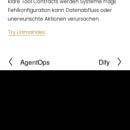
klare Tool Contracts werden Systeme fragil. 
Fehlkonfiguration kann Datenabfluss oder 
unerwünschte Aktionen verursachen.
Try LlamaIndex
AgentOps
Dify
Z
W
u
e
r
i
ü
t
c
e
k
r