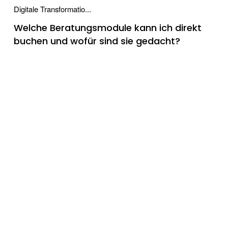
Digitale Transformatio...
Welche Beratungsmodule kann ich direkt
buchen und wofür sind sie gedacht?
Die Beratungsmodule sind so gebaut, dass du
ohne lange Vorlaufzeit mit einem klar
abgegrenzten Paket startest und sofort
Output bekommst. Vorgehen: 1. Datendoku
Dokumentation (JIRA, C...
Wie unterstütze ich Fachbereiche, die
Angst vor Datenschutzdokumentation
haben?
Reduziere Komplexität durch Templates,
Beispiele und klare Sprache. Zeige Nutzen: