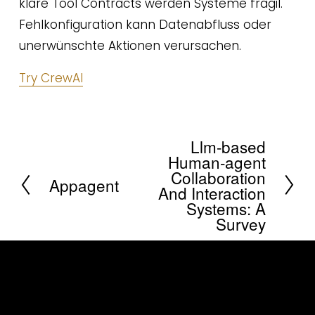
klare Tool Contracts werden Systeme fragil. 
Fehlkonfiguration kann Datenabfluss oder 
unerwünschte Aktionen verursachen.
Try CrewAI
Llm-based
W
Human-agent
e
Collaboration
Appagent
Z
And Interaction
i
Systems: A
u
t
Survey
r
e
ü
r
c
k