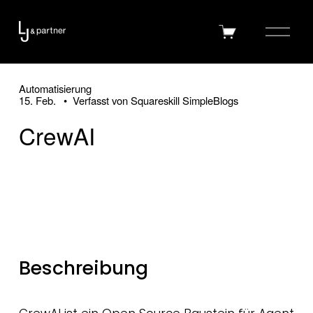
M
0
e
n
ü
Automatisierung
15. Feb.
Verfasst von
Squareskill SimpleBlogs
ö
f
CrewAI
f
n
e
n
Beschreibung