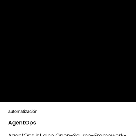
automatización
AgentOps
AgentOps ist eine Open-Source-Framework-