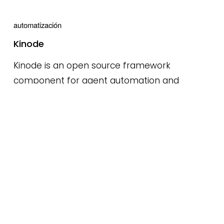
automatización
Kinode
Kinode is an open source framework
component for agent automation and
workflow orchestration.
automatización
Postman
Postman is a commercial framework
component for agent automation and
workflow orchestration with a focus on
observability.